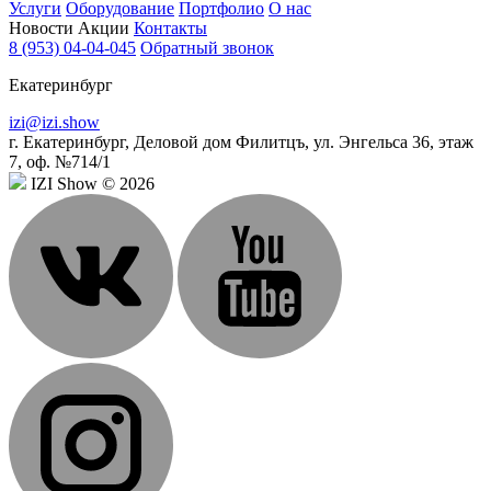
Услуги
Оборудование
Портфолио
О нас
Новости
Акции
Контакты
8 (953) 04-04-045
Обратный звонок
Екатеринбург
izi@izi.show
г. Екатеринбург, Деловой дом Филитцъ, ул. Энгельса 36, этаж
7, оф. №714/1
IZI Show © 2026