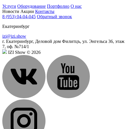
Услуги
Оборудование
Портфолио
О нас
Новости
Акции
Контакты
8 (953) 04-04-045
Обратный звонок
Екатеринбург
izi@izi.show
г. Екатеринбург, Деловой дом Филитцъ, ул. Энгельса 36, этаж
7, оф. №714/1
IZI Show © 2026