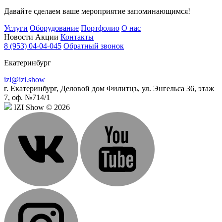
Давайте сделаем ваше мероприятие запоминающимся!
Услуги
Оборудование
Портфолио
О нас
Новости
Акции
Контакты
8 (953) 04-04-045
Обратный звонок
Екатеринбург
izi@izi.show
г. Екатеринбург, Деловой дом Филитцъ, ул. Энгельса 36, этаж
7, оф. №714/1
IZI Show © 2026