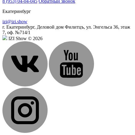
8 (953) 04-04-045
Обратный звонок
Екатеринбург
izi@izi.show
г. Екатеринбург, Деловой дом Филитцъ, ул. Энгельса 36, этаж
7, оф. №714/1
IZI Show © 2026